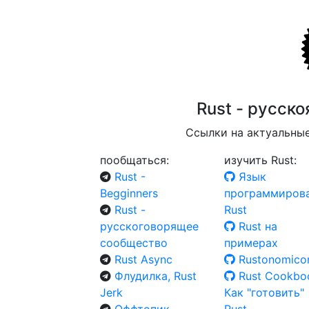
Rust - русск
Ссылки на актуальны
пообщаться:
изучить Rust:
Rust -
Язык
Begginners
программиров
Rust -
Rust
русскоговорящее
Rust на
сообщество
примерах
Rust Async
Rustonomico
Флудилка, Rust
Rust Cookbo
Jerk
Как "готовить"