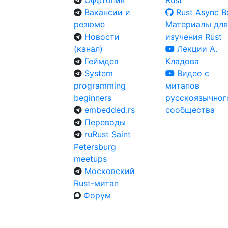
Оффтопик
Rust
Вакансии и
Rust Async 
резюме
Материалы для
Новости
изучения Rust
(канал)
Лекции А.
Геймдев
Кладова
System
Видео с
programming
митапов
beginners
русскоязычног
embedded.rs
сообщества
Переводы
ruRust Saint
Petersburg
meetups
Московский
Rust-митап
Форум